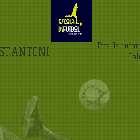
Tota la info
ST.ANTONI
Calo