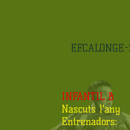
EF.CALONGE-
INFANTIL B
Nascuts l'any
Entrenadors: