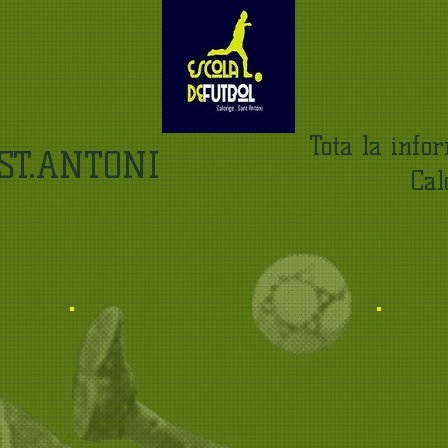
Tota la info
ST.ANTONI
Calo